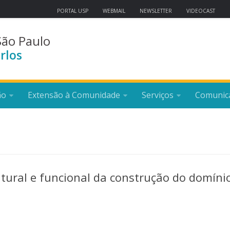
PORTAL USP
WEBMAIL
NEWSLETTER
VIDEOCAST
São Paulo
rlos
ão
Extensão à Comunidade
Serviços
Comunic
tural e funcional da construção do domíni