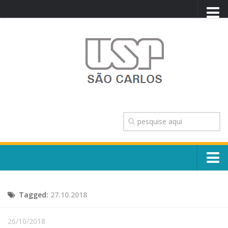
PORTAL USP
WEBMAIL
NEWSLETTER
VIDEOCAST
SISTEMAS USP
TRANSPARÊNCIA
OUVIDORIA
CONTATO
Sobre o Campus
ENGLISH
Tagged:
27.10.2018
Escola, Institutos e Órgãos
Conselho Gestor e Dirigentes
Núcleos e Comissões
26/10/2018
História e Números