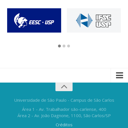
Universidade de São Paulo - Campus de São Carlos
Área 1 - Av. Trabalhador são-carlense, 400
Área 2 - Av. João Dagnone, 1100, São Carlos/SP
Créditos