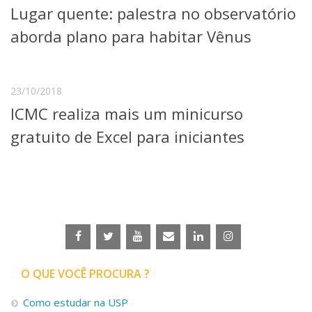
Lugar quente: palestra no observatório
Telefones e Mapas
Pessoas
aborda plano para habitar Vênus
Ensino
Graduação
Pós-Graduação
23/10/2018
Educação a distância
ICMC realiza mais um minicurso
Cursos de Extensão
gratuito de Excel para iniciantes
Pesquisa e Inovação
Linhas de Pesquisa
Centros, Núcleos e Projetos em Rede
Pós-doutorado
Iniciação Científica
Transferência de Tecnologia
Empresas Juniores
Extensão à Comunidade
Projetos, Programas e Cursos
O QUE VOCÊ PROCURA ?
Artes, Cultura e Esportes
Museus e Espaços Interativos
Como estudar na USP