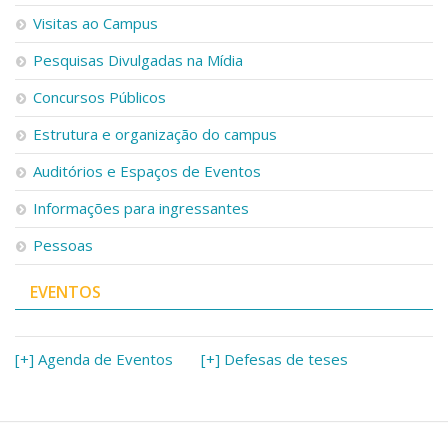
Serviços
Visitas ao Campus
Bibliotecas
Pesquisas Divulgadas na Mídia
Apoio ao Estudante
Segurança, Trânsito e Prevenção
Concursos Públicos
RH, Administrativo e Financeiro
Outros serviços
Estrutura e organização do campus
Comunicação
Auditórios e Espaços de Eventos
Assessorias e Mídias
Aplicativos e Sites
Informações para ingressantes
Jornal da USP
Pessoas
Agenda de Eventos
Defesa de Teses
EVENTOS
[+] Agenda de Eventos
[+] Defesas de teses