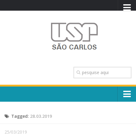
PORTAL USP
WEBMAIL
NEWSLETTER
VIDEOCAST
SISTEMAS USP
TRANSPARÊNCIA
OUVIDORIA
CONTATO
Sobre o Campus
ENGLISH
Tagged:
28.03.2019
Escola, Institutos e Órgãos
Conselho Gestor e Dirigentes
Núcleos e Comissões
25/03/2019
História e Números