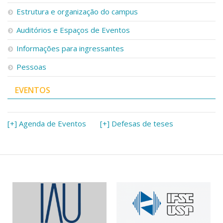
Serviços
Estrutura e organização do campus
Bibliotecas
Auditórios e Espaços de Eventos
Apoio ao Estudante
Segurança, Trânsito e Prevenção
Informações para ingressantes
RH, Administrativo e Financeiro
Outros serviços
Pessoas
Comunicação
EVENTOS
Assessorias e Mídias
Aplicativos e Sites
Jornal da USP
Agenda de Eventos
[+] Agenda de Eventos
[+] Defesas de teses
Defesa de Teses