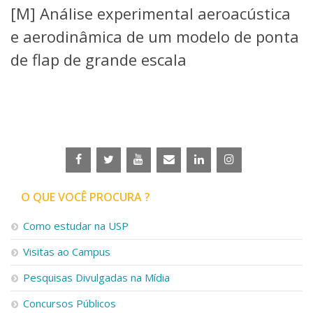
[M] Análise experimental aeroacústica
Telefones e Mapas
Pessoas
e aerodinâmica de um modelo de ponta
Ensino
de flap de grande escala
Graduação
Pós-Graduação
Educação a distância
Cursos de Extensão
Pesquisa e Inovação
Linhas de Pesquisa
Centros, Núcleos e Projetos em Rede
Pós-doutorado
O QUE VOCÊ PROCURA ?
Iniciação Científica
Transferência de Tecnologia
Como estudar na USP
Empresas Juniores
Extensão à Comunidade
Visitas ao Campus
Projetos, Programas e Cursos
Pesquisas Divulgadas na Mídia
Artes, Cultura e Esportes
Museus e Espaços Interativos
Concursos Públicos