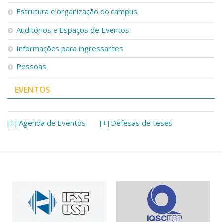
Serviços
Estrutura e organização do campus
Bibliotecas
Auditórios e Espaços de Eventos
Apoio ao Estudante
Segurança, Trânsito e Prevenção
Informações para ingressantes
RH, Administrativo e Financeiro
Outros serviços
Pessoas
Comunicação
EVENTOS
Assessorias e Mídias
Aplicativos e Sites
Jornal da USP
Agenda de Eventos
[+] Agenda de Eventos
[+] Defesas de teses
Defesa de Teses