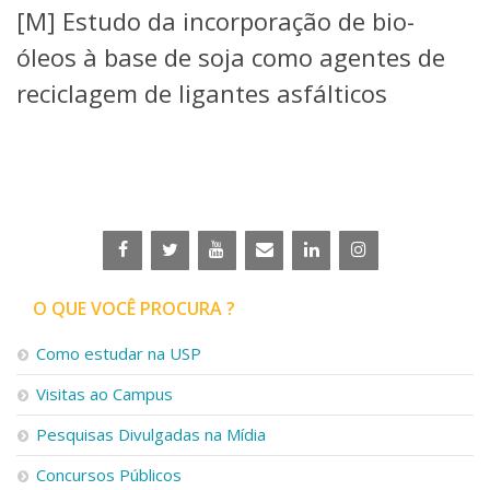
[M] Estudo da incorporação de bio-
Telefones e Mapas
Pessoas
óleos à base de soja como agentes de
Ensino
reciclagem de ligantes asfálticos
Graduação
Pós-Graduação
Educação a distância
Cursos de Extensão
Pesquisa e Inovação
Linhas de Pesquisa
Centros, Núcleos e Projetos em Rede
Pós-doutorado
O QUE VOCÊ PROCURA ?
Iniciação Científica
Transferência de Tecnologia
Como estudar na USP
Empresas Juniores
Extensão à Comunidade
Visitas ao Campus
Projetos, Programas e Cursos
Pesquisas Divulgadas na Mídia
Artes, Cultura e Esportes
Museus e Espaços Interativos
Concursos Públicos