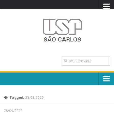
PORTAL USP
WEBMAIL
NEWSLETTER
VIDEOCAST
SISTEMAS USP
TRANSPARÊNCIA
OUVIDORIA
CONTATO
Sobre o Campus
ENGLISH
Tagged:
28.09.2020
Escola, Institutos e Órgãos
Conselho Gestor e Dirigentes
Núcleos e Comissões
28/09/2020
História e Números