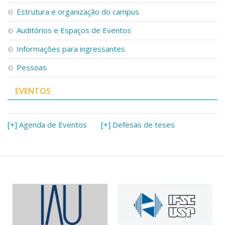
Serviços
Estrutura e organização do campus
Bibliotecas
Auditórios e Espaços de Eventos
Apoio ao Estudante
Segurança, Trânsito e Prevenção
Informações para ingressantes
RH, Administrativo e Financeiro
Outros serviços
Pessoas
Comunicação
EVENTOS
Assessorias e Mídias
Aplicativos e Sites
Jornal da USP
Agenda de Eventos
[+] Agenda de Eventos
[+] Defesas de teses
Defesa de Teses