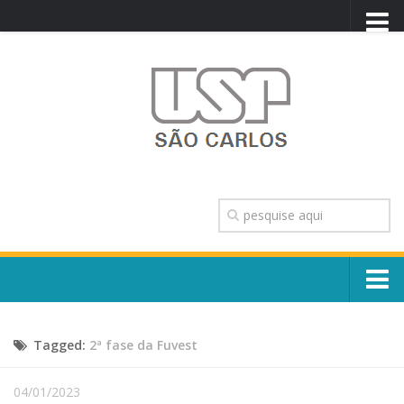
PORTAL USP
WEBMAIL
NEWSLETTER
VIDEOCAST
SISTEMAS USP
TRANSPARÊNCIA
OUVIDORIA
CONTATO
Sobre o Campus
ENGLISH
Tagged:
2ª fase da Fuvest
Escola, Institutos e Órgãos
Conselho Gestor e Dirigentes
Núcleos e Comissões
04/01/2023
História e Números