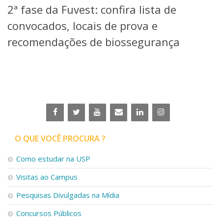
2ª fase da Fuvest: confira lista de
Telefones e Mapas
Pessoas
convocados, locais de prova e
Ensino
recomendações de biossegurança
Graduação
Pós-Graduação
Educação a distância
Cursos de Extensão
Pesquisa e Inovação
Linhas de Pesquisa
Centros, Núcleos e Projetos em Rede
Pós-doutorado
O QUE VOCÊ PROCURA ?
Iniciação Científica
Transferência de Tecnologia
Como estudar na USP
Empresas Juniores
Extensão à Comunidade
Visitas ao Campus
Projetos, Programas e Cursos
Pesquisas Divulgadas na Mídia
Artes, Cultura e Esportes
Museus e Espaços Interativos
Concursos Públicos