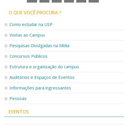
Serviços
Bibliotecas
O QUE VOCÊ PROCURA ?
Apoio ao Estudante
Segurança, Trânsito e Prevenção
Como estudar na USP
RH, Administrativo e Financeiro
Visitas ao Campus
Outros serviços
Comunicação
Pesquisas Divulgadas na Mídia
Assessorias e Mídias
Concursos Públicos
Aplicativos e Sites
Jornal da USP
Estrutura e organização do campus
Agenda de Eventos
Defesa de Teses
Auditórios e Espaços de Eventos
Informações para ingressantes
Pessoas
EVENTOS