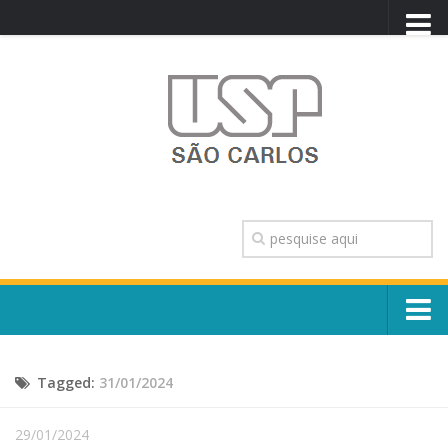
PORTAL USP
WEBMAIL
NEWSLETTER
VIDEOCAST
SISTEMAS USP
TRANSPARÊNCIA
OUVIDORIA
CONTATO
Sobre o Campus
ENGLISH
Tagged:
31/01/2024
Escola, Institutos e Órgãos
Conselho Gestor e Dirigentes
Núcleos e Comissões
29/01/2024
História e Números