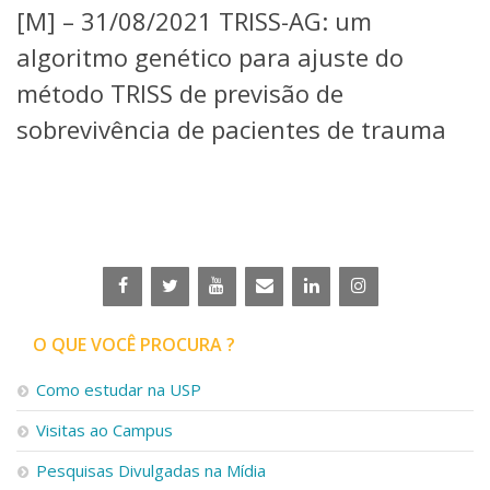
[M] – 31/08/2021 TRISS-AG: um
Telefones e Mapas
Pessoas
algoritmo genético para ajuste do
Ensino
método TRISS de previsão de
Graduação
sobrevivência de pacientes de trauma
Pós-Graduação
Educação a distância
Cursos de Extensão
Pesquisa e Inovação
Linhas de Pesquisa
Centros, Núcleos e Projetos em Rede
Pós-doutorado
Iniciação Científica
Transferência de Tecnologia
O QUE VOCÊ PROCURA ?
Empresas Juniores
Extensão à Comunidade
Como estudar na USP
Projetos, Programas e Cursos
Visitas ao Campus
Artes, Cultura e Esportes
Museus e Espaços Interativos
Pesquisas Divulgadas na Mídia