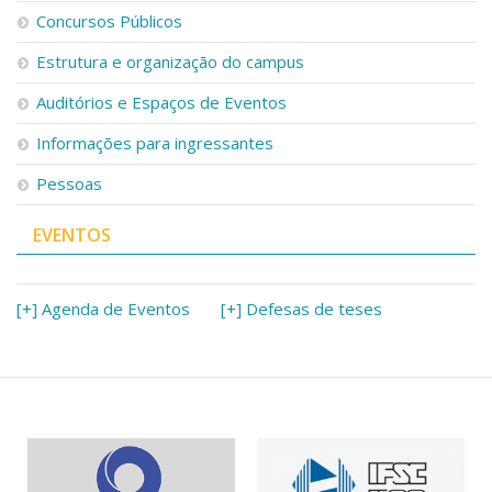
Serviços
Concursos Públicos
Bibliotecas
Estrutura e organização do campus
Apoio ao Estudante
Segurança, Trânsito e Prevenção
Auditórios e Espaços de Eventos
RH, Administrativo e Financeiro
Outros serviços
Informações para ingressantes
Comunicação
Pessoas
Assessorias e Mídias
Aplicativos e Sites
EVENTOS
Jornal da USP
Agenda de Eventos
Defesa de Teses
[+] Agenda de Eventos
[+] Defesas de teses