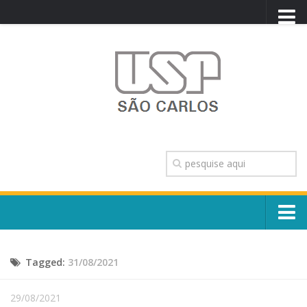
PORTAL USP
WEBMAIL
NEWSLETTER
VIDEOCAST
SISTEMAS USP
TRANSPARÊNCIA
OUVIDORIA
CONTATO
Sobre o Campus
ENGLISH
Tagged:
31/08/2021
Escola, Institutos e Órgãos
Conselho Gestor e Dirigentes
Núcleos e Comissões
29/08/2021
História e Números