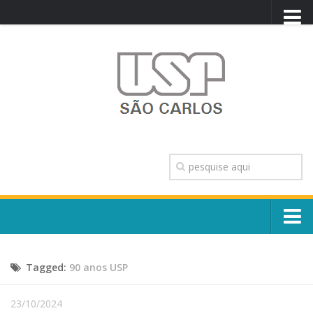
PORTAL USP
WEBMAIL
NEWSLETTER
VIDEOCAST
SISTEMAS USP
TRANSPARÊNCIA
OUVIDORIA
CONTATO
Sobre o Campus
ENGLISH
Tagged:
90 anos USP
Escola, Institutos e Órgãos
Conselho Gestor e Dirigentes
Núcleos e Comissões
23/10/2024
História e Números