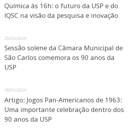
Química às 16h: o futuro da USP e do
Telefones e Mapas
Pessoas
IQSC na visão da pesquisa e inovação
Ensino
Graduação
Pós-Graduação
25/03/2024
Educação a distância
Sessão solene da Câmara Municipal de
Cursos de Extensão
São Carlos comemora os 90 anos da
Pesquisa e Inovação
Linhas de Pesquisa
USP
Centros, Núcleos e Projetos em Rede
Pós-doutorado
Iniciação Científica
Transferência de Tecnologia
18/01/2024
Empresas Juniores
Artigo: Jogos Pan-Americanos de 1963:
Extensão à Comunidade
Uma importante celebração dentro dos
Projetos, Programas e Cursos
90 anos da USP
Artes, Cultura e Esportes
Museus e Espaços Interativos