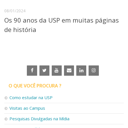
Serviços
08/01/2024
Bibliotecas
Apoio ao Estudante
Os 90 anos da USP em muitas páginas
Segurança, Trânsito e Prevenção
de história
RH, Administrativo e Financeiro
Outros serviços
Comunicação
Assessorias e Mídias
Aplicativos e Sites
Jornal da USP
Agenda de Eventos
Defesa de Teses
O QUE VOCÊ PROCURA ?
Como estudar na USP
Visitas ao Campus
Pesquisas Divulgadas na Mídia