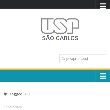
PORTAL USP
WEBMAIL
NEWSLETTER
VIDEOCAST
SISTEMAS USP
TRANSPARÊNCIA
OUVIDORIA
CONTATO
Sobre o Campus
ENGLISH
Tagged:
AEX
Escola, Institutos e Órgãos
Conselho Gestor e Dirigentes
Núcleos e Comissões
14/07/2026
História e Números