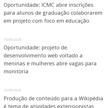
Oportunidade: ICMC abre inscrições
Telefones e Mapas
Pessoas
para alunos de graduação colaborarem
Ensino
em projeto com foco em educação
Graduação
Pós-Graduação
Educação a distância
Cursos de Extensão
19/06/2026
Oportunidade: projeto de
Pesquisa e Inovação
Linhas de Pesquisa
desenvolvimento web voltado a
Centros, Núcleos e Projetos em Rede
meninas e mulheres abre vagas para
Pós-doutorado
Iniciação Científica
monitoria
Transferência de Tecnologia
Empresas Juniores
Extensão à Comunidade
19/06/2026
Projetos, Programas e Cursos
Produção de conteúdo para a Wikipédia
Artes, Cultura e Esportes
Museus e Espaços Interativos
é tema de atividades extensionistas