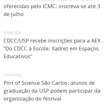
Serviços
oferecidas pelo ICMC: inscreva-se até 3
Bibliotecas
de julho
Apoio ao Estudante
Segurança, Trânsito e Prevenção
RH, Administrativo e Financeiro
Outros serviços
02/06/2026
Comunicação
CDCC/USP recebe inscrições para a AEX
Assessorias e Mídias
“Do CDCC à Escola: Xadrez em Espaços
Aplicativos e Sites
Jornal da USP
Educativos”
Agenda de Eventos
Defesa de Teses
12/03/2026
Pint of Science São Carlos: alunos de
graduação da USP podem participar da
organização do festival