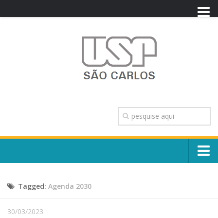
PORTAL USP
WEBMAIL
NEWSLETTER
VIDEOCAST
SISTEMAS USP
TRANSPARÊNCIA
OUVIDORIA
CONTATO
Sobre o Campus
ENGLISH
Tagged:
Agenda 2030
Escola, Institutos e Órgãos
Conselho Gestor e Dirigentes
Núcleos e Comissões
30/03/2023
História e Números