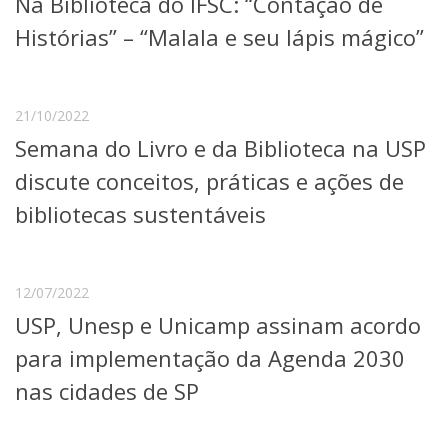
Na Biblioteca do IFSC: “Contação de
Serviços
Histórias” – “Malala e seu lápis mágico”
Bibliotecas
Apoio ao Estudante
Segurança, Trânsito e Prevenção
RH, Administrativo e Financeiro
21/10/2022
Outros serviços
Semana do Livro e da Biblioteca na USP
Comunicação
discute conceitos, práticas e ações de
Assessorias e Mídias
Aplicativos e Sites
bibliotecas sustentáveis
Jornal da USP
Agenda de Eventos
Defesa de Teses
12/07/2022
USP, Unesp e Unicamp assinam acordo
para implementação da Agenda 2030
nas cidades de SP