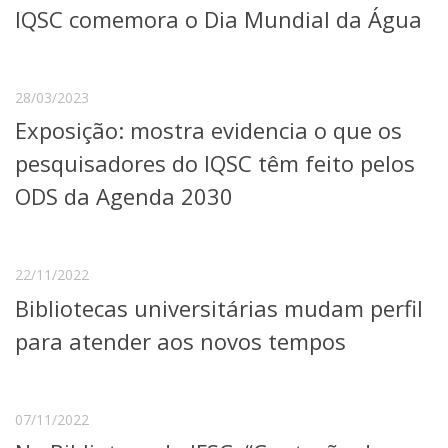
IQSC comemora o Dia Mundial da Água
Telefones e Mapas
Pessoas
Ensino
28/03/2023
Graduação
Pós-Graduação
Exposição: mostra evidencia o que os
Educação a distância
pesquisadores do IQSC têm feito pelos
Cursos de Extensão
ODS da Agenda 2030
Pesquisa e Inovação
Linhas de Pesquisa
Centros, Núcleos e Projetos em Rede
Pós-doutorado
22/11/2022
Iniciação Científica
Bibliotecas universitárias mudam perfil
Transferência de Tecnologia
Empresas Juniores
para atender aos novos tempos
Extensão à Comunidade
Projetos, Programas e Cursos
Artes, Cultura e Esportes
07/11/2022
Museus e Espaços Interativos