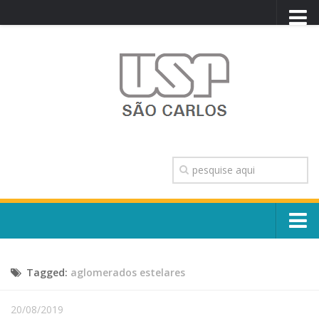
PORTAL USP
WEBMAIL
NEWSLETTER
VIDEOCAST
SISTEMAS USP
TRANSPARÊNCIA
OUVIDORIA
CONTATO
Sobre o Campus
ENGLISH
Tagged:
aglomerados estelares
Escola, Institutos e Órgãos
Conselho Gestor e Dirigentes
Núcleos e Comissões
20/08/2019
História e Números