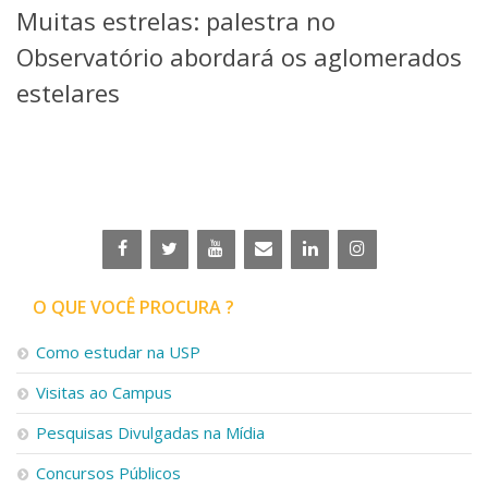
Muitas estrelas: palestra no
Telefones e Mapas
Pessoas
Observatório abordará os aglomerados
Ensino
estelares
Graduação
Pós-Graduação
Educação a distância
Cursos de Extensão
Pesquisa e Inovação
Linhas de Pesquisa
Centros, Núcleos e Projetos em Rede
Pós-doutorado
O QUE VOCÊ PROCURA ?
Iniciação Científica
Transferência de Tecnologia
Como estudar na USP
Empresas Juniores
Extensão à Comunidade
Visitas ao Campus
Projetos, Programas e Cursos
Pesquisas Divulgadas na Mídia
Artes, Cultura e Esportes
Museus e Espaços Interativos
Concursos Públicos