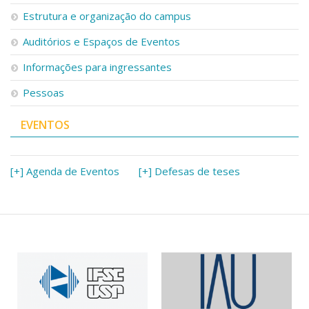
Serviços
Estrutura e organização do campus
Bibliotecas
Auditórios e Espaços de Eventos
Apoio ao Estudante
Segurança, Trânsito e Prevenção
Informações para ingressantes
RH, Administrativo e Financeiro
Outros serviços
Pessoas
Comunicação
EVENTOS
Assessorias e Mídias
Aplicativos e Sites
Jornal da USP
Agenda de Eventos
[+] Agenda de Eventos
[+] Defesas de teses
Defesa de Teses