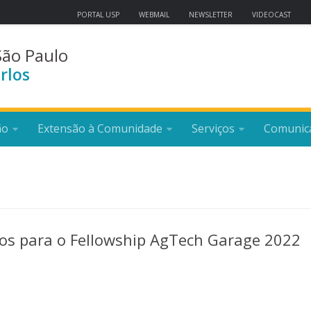
PORTAL USP
WEBMAIL
NEWSLETTER
VIDEOCAST
São Paulo
rlos
ão
Extensão à Comunidade
Serviços
Comunic
dos para o Fellowship AgTech Garage 2022