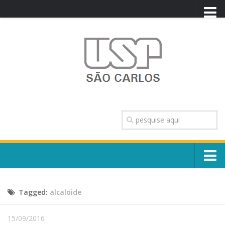
PORTAL USP
WEBMAIL
NEWSLETTER
VIDEOCAST
SISTEMAS USP
TRANSPARÊNCIA
OUVIDORIA
CONTATO
Sobre o Campus
ENGLISH
Tagged:
alcaloide
Escola, Institutos e Órgãos
Conselho Gestor e Dirigentes
Núcleos e Comissões
15/09/2016
História e Números