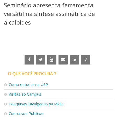
Seminário apresenta ferramenta
Telefones e Mapas
Pessoas
versátil na síntese assimétrica de
Ensino
alcaloides
Graduação
Pós-Graduação
Educação a distância
Cursos de Extensão
Pesquisa e Inovação
Linhas de Pesquisa
Centros, Núcleos e Projetos em Rede
Pós-doutorado
O QUE VOCÊ PROCURA ?
Iniciação Científica
Transferência de Tecnologia
Como estudar na USP
Empresas Juniores
Extensão à Comunidade
Visitas ao Campus
Projetos, Programas e Cursos
Pesquisas Divulgadas na Mídia
Artes, Cultura e Esportes
Museus e Espaços Interativos
Concursos Públicos