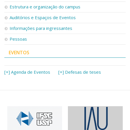
Serviços
Estrutura e organização do campus
Bibliotecas
Auditórios e Espaços de Eventos
Apoio ao Estudante
Segurança, Trânsito e Prevenção
Informações para ingressantes
RH, Administrativo e Financeiro
Outros serviços
Pessoas
Comunicação
EVENTOS
Assessorias e Mídias
Aplicativos e Sites
Jornal da USP
Agenda de Eventos
[+] Agenda de Eventos
[+] Defesas de teses
Defesa de Teses