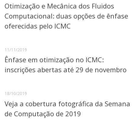
Otimização e Mecânica dos Fluidos
Telefones e Mapas
Pessoas
Computacional: duas opções de ênfase
Ensino
oferecidas pelo ICMC
Graduação
Pós-Graduação
Educação a distância
Cursos de Extensão
11/11/2019
Ênfase em otimização no ICMC:
Pesquisa e Inovação
Linhas de Pesquisa
inscrições abertas até 29 de novembro
Centros, Núcleos e Projetos em Rede
Pós-doutorado
Iniciação Científica
Transferência de Tecnologia
18/10/2019
Empresas Juniores
Veja a cobertura fotográfica da Semana
Extensão à Comunidade
de Computação de 2019
Projetos, Programas e Cursos
Artes, Cultura e Esportes
Museus e Espaços Interativos