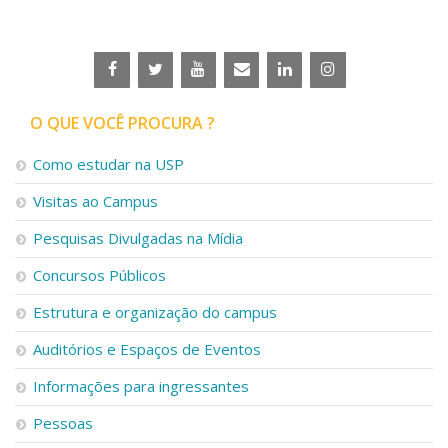
Serviços
Bibliotecas
Apoio ao Estudante
Segurança, Trânsito e Prevenção
RH, Administrativo e Financeiro
O QUE VOCÊ PROCURA ?
Outros serviços
Comunicação
Como estudar na USP
Assessorias e Mídias
Visitas ao Campus
Aplicativos e Sites
Jornal da USP
Pesquisas Divulgadas na Mídia
Agenda de Eventos
Defesa de Teses
Concursos Públicos
Estrutura e organização do campus
Auditórios e Espaços de Eventos
Informações para ingressantes
Pessoas