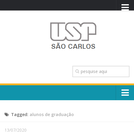
PORTAL USP
WEBMAIL
NEWSLETTER
VIDEOCAST
SISTEMAS USP
TRANSPARÊNCIA
OUVIDORIA
CONTATO
Sobre o Campus
ENGLISH
Tagged:
alunos de graduação
Escola, Institutos e Órgãos
Conselho Gestor e Dirigentes
Núcleos e Comissões
13/07/2020
História e Números