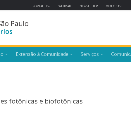
PORTAL USP
WEBMAIL
NEWSLETTER
VIDEOCAST
São Paulo
rlos
ão
Extensão à Comunidade
Serviços
Comunic
es fotônicas e biofotônicas