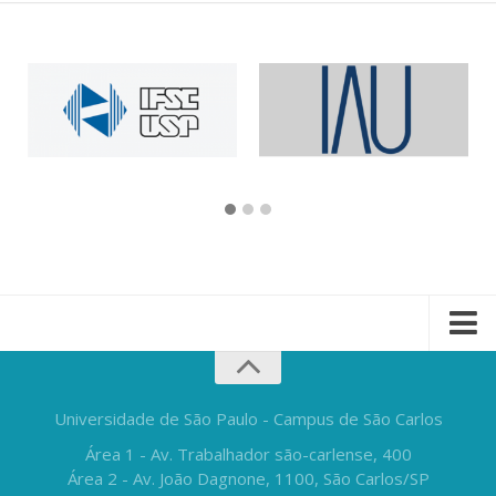
Universidade de São Paulo - Campus de São Carlos
Área 1 - Av. Trabalhador são-carlense, 400
Área 2 - Av. João Dagnone, 1100, São Carlos/SP