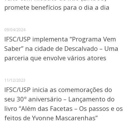
Serviços
promete benefícios para o dia a dia
Bibliotecas
Apoio ao Estudante
Segurança, Trânsito e Prevenção
RH, Administrativo e Financeiro
09/04/2024
Outros serviços
IFSC/USP implementa “Programa Vem
Comunicação
Saber” na cidade de Descalvado – Uma
Assessorias e Mídias
parceria que envolve vários atores
Aplicativos e Sites
Jornal da USP
Agenda de Eventos
Defesa de Teses
11/12/2023
IFSC/USP inicia as comemorações do
seu 30º aniversário – Lançamento do
livro “Além das Facetas – Os passos e os
feitos de Yvonne Mascarenhas”