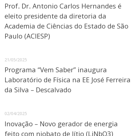
Prof. Dr. Antonio Carlos Hernandes é
Telefones e Mapas
Pessoas
eleito presidente da diretoria da
Ensino
Academia de Ciências do Estado de São
Graduação
Paulo (ACIESP)
Pós-Graduação
Educação a distância
Cursos de Extensão
Pesquisa e Inovação
21/05/2025
Linhas de Pesquisa
Programa “Vem Saber” inaugura
Centros, Núcleos e Projetos em Rede
Laboratório de Física na EE José Ferreira
Pós-doutorado
Iniciação Científica
da Silva – Descalvado
Transferência de Tecnologia
Empresas Juniores
Extensão à Comunidade
02/04/2025
Projetos, Programas e Cursos
Inovação – Novo gerador de energia
Artes, Cultura e Esportes
Museus e Espaços Interativos
feito com niobato de lítio (LiNbO3)