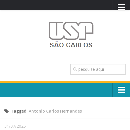
PORTAL USP
WEBMAIL
NEWSLETTER
VIDEOCAST
SISTEMAS USP
TRANSPARÊNCIA
OUVIDORIA
CONTATO
Sobre o Campus
ENGLISH
Tagged:
Antonio Carlos Hernandes
Escola, Institutos e Órgãos
Conselho Gestor e Dirigentes
Núcleos e Comissões
31/07/2026
História e Números