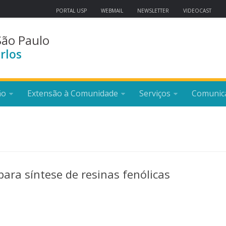
PORTAL USP
WEBMAIL
NEWSLETTER
VIDEOCAST
São Paulo
rlos
ão
Extensão à Comunidade
Serviços
Comunic
para síntese de resinas fenólicas