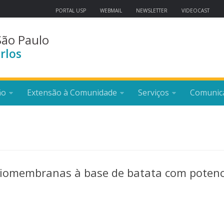
PORTAL USP
WEBMAIL
NEWSLETTER
VIDEOCAST
São Paulo
rlos
ão
Extensão à Comunidade
Serviços
Comunic
iomembranas à base de batata com potenc