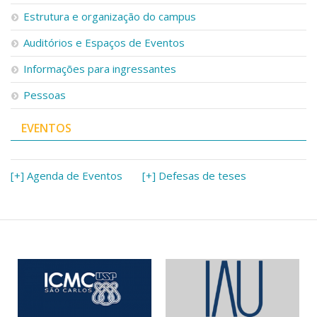
Serviços
Estrutura e organização do campus
Bibliotecas
Auditórios e Espaços de Eventos
Apoio ao Estudante
Segurança, Trânsito e Prevenção
Informações para ingressantes
RH, Administrativo e Financeiro
Outros serviços
Pessoas
Comunicação
EVENTOS
Assessorias e Mídias
Aplicativos e Sites
Jornal da USP
Agenda de Eventos
[+] Agenda de Eventos
[+] Defesas de teses
Defesa de Teses