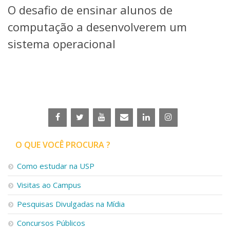
O desafio de ensinar alunos de
Telefones e Mapas
Pessoas
computação a desenvolverem um
Ensino
sistema operacional
Graduação
Pós-Graduação
Educação a distância
Cursos de Extensão
Pesquisa e Inovação
Linhas de Pesquisa
Centros, Núcleos e Projetos em Rede
Pós-doutorado
O QUE VOCÊ PROCURA ?
Iniciação Científica
Transferência de Tecnologia
Como estudar na USP
Empresas Juniores
Extensão à Comunidade
Visitas ao Campus
Projetos, Programas e Cursos
Pesquisas Divulgadas na Mídia
Artes, Cultura e Esportes
Museus e Espaços Interativos
Concursos Públicos