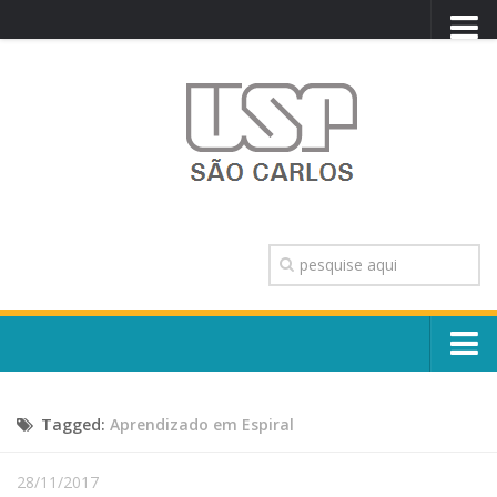
PORTAL USP
WEBMAIL
NEWSLETTER
VIDEOCAST
SISTEMAS USP
TRANSPARÊNCIA
OUVIDORIA
CONTATO
Sobre o Campus
ENGLISH
Tagged:
Aprendizado em Espiral
Escola, Institutos e Órgãos
Conselho Gestor e Dirigentes
Núcleos e Comissões
28/11/2017
História e Números