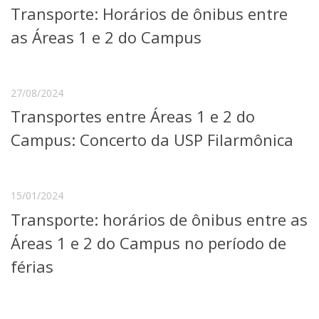
Transporte: Horários de ônibus entre
Telefones e Mapas
Pessoas
as Áreas 1 e 2 do Campus
Ensino
Graduação
Pós-Graduação
27/08/2024
Educação a distância
Transportes entre Áreas 1 e 2 do
Cursos de Extensão
Campus: Concerto da USP Filarmônica
Pesquisa e Inovação
Linhas de Pesquisa
Centros, Núcleos e Projetos em Rede
Pós-doutorado
15/01/2024
Iniciação Científica
Transporte: horários de ônibus entre as
Transferência de Tecnologia
Empresas Juniores
Áreas 1 e 2 do Campus no período de
Extensão à Comunidade
férias
Projetos, Programas e Cursos
Artes, Cultura e Esportes
Museus e Espaços Interativos