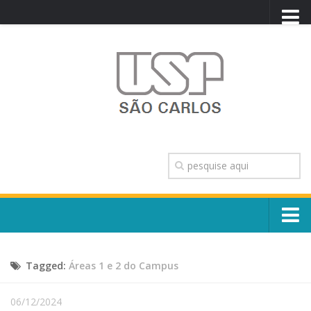
PORTAL USP
WEBMAIL
NEWSLETTER
VIDEOCAST
SISTEMAS USP
TRANSPARÊNCIA
OUVIDORIA
CONTATO
Sobre o Campus
ENGLISH
Tagged:
Áreas 1 e 2 do Campus
Escola, Institutos e Órgãos
Conselho Gestor e Dirigentes
Núcleos e Comissões
06/12/2024
História e Números