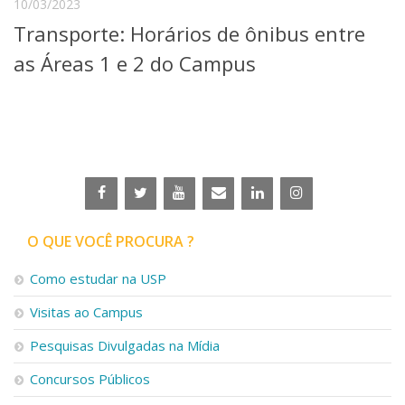
10/03/2023
Serviços
Transporte: Horários de ônibus entre
Bibliotecas
Apoio ao Estudante
as Áreas 1 e 2 do Campus
Segurança, Trânsito e Prevenção
RH, Administrativo e Financeiro
Outros serviços
Comunicação
Assessorias e Mídias
Aplicativos e Sites
Jornal da USP
Agenda de Eventos
O QUE VOCÊ PROCURA ?
Defesa de Teses
Como estudar na USP
Visitas ao Campus
Pesquisas Divulgadas na Mídia
Concursos Públicos