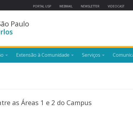
PORTAL USP
WEBMAIL
NEWSLETTER
VIDEOCAST
São Paulo
rlos
ão
Extensão à Comunidade
Serviços
Comunic
ntre as Áreas 1 e 2 do Campus