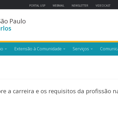
PORTAL USP
WEBMAIL
NEWSLETTER
VIDEOCAST
São Paulo
rlos
ão
Extensão à Comunidade
Serviços
Comunic
 a carreira e os requisitos da profissão n