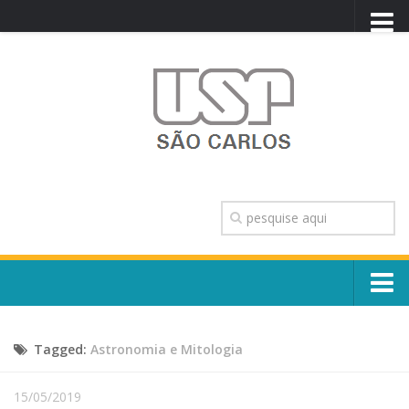
PORTAL USP
WEBMAIL
NEWSLETTER
VIDEOCAST
SISTEMAS USP
TRANSPARÊNCIA
OUVIDORIA
CONTATO
Sobre o Campus
ENGLISH
Tagged:
Astronomia e Mitologia
Escola, Institutos e Órgãos
Conselho Gestor e Dirigentes
Núcleos e Comissões
15/05/2019
História e Números