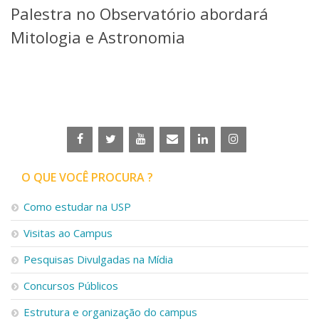
Palestra no Observatório abordará
Telefones e Mapas
Pessoas
Mitologia e Astronomia
Ensino
Graduação
Pós-Graduação
Educação a distância
Cursos de Extensão
Pesquisa e Inovação
Linhas de Pesquisa
Centros, Núcleos e Projetos em Rede
O QUE VOCÊ PROCURA ?
Pós-doutorado
Iniciação Científica
Como estudar na USP
Transferência de Tecnologia
Visitas ao Campus
Empresas Juniores
Extensão à Comunidade
Pesquisas Divulgadas na Mídia
Projetos, Programas e Cursos
Concursos Públicos
Artes, Cultura e Esportes
Museus e Espaços Interativos
Estrutura e organização do campus