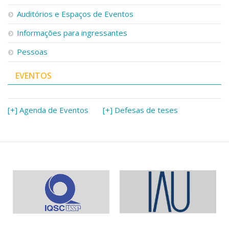
Serviços
Auditórios e Espaços de Eventos
Bibliotecas
Apoio ao Estudante
Informações para ingressantes
Segurança, Trânsito e Prevenção
Pessoas
RH, Administrativo e Financeiro
Outros serviços
EVENTOS
Comunicação
Assessorias e Mídias
Aplicativos e Sites
[+] Agenda de Eventos
[+] Defesas de teses
Jornal da USP
Agenda de Eventos
Defesa de Teses