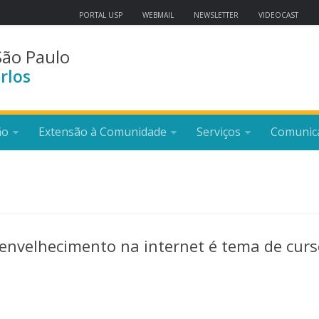
PORTAL USP
WEBMAIL
NEWSLETTER
VIDEOCAST
São Paulo
rlos
ão
Extensão à Comunidade
Serviços
Comunic
envelhecimento na internet é tema de cur