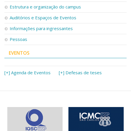
Serviços
Estrutura e organização do campus
Bibliotecas
Auditórios e Espaços de Eventos
Apoio ao Estudante
Segurança, Trânsito e Prevenção
Informações para ingressantes
RH, Administrativo e Financeiro
Outros serviços
Pessoas
Comunicação
EVENTOS
Assessorias e Mídias
Aplicativos e Sites
Jornal da USP
Agenda de Eventos
[+] Agenda de Eventos
[+] Defesas de teses
Defesa de Teses