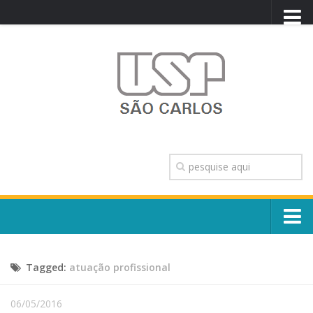
PORTAL USP
WEBMAIL
NEWSLETTER
VIDEOCAST
SISTEMAS USP
TRANSPARÊNCIA
OUVIDORIA
CONTATO
Sobre o Campus
ENGLISH
Tagged:
atuação profissional
Escola, Institutos e Órgãos
Conselho Gestor e Dirigentes
Núcleos e Comissões
06/05/2016
História e Números