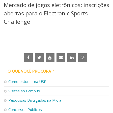
Mercado de jogos eletrônicos: inscrições
Telefones e Mapas
Pessoas
abertas para o Electronic Sports
Ensino
Challenge
Graduação
Pós-Graduação
Educação a distância
Cursos de Extensão
Pesquisa e Inovação
Linhas de Pesquisa
Centros, Núcleos e Projetos em Rede
Pós-doutorado
O QUE VOCÊ PROCURA ?
Iniciação Científica
Transferência de Tecnologia
Como estudar na USP
Empresas Juniores
Extensão à Comunidade
Visitas ao Campus
Projetos, Programas e Cursos
Pesquisas Divulgadas na Mídia
Artes, Cultura e Esportes
Museus e Espaços Interativos
Concursos Públicos