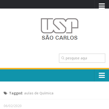
PORTAL USP
WEBMAIL
NEWSLETTER
VIDEOCAST
SISTEMAS USP
TRANSPARÊNCIA
OUVIDORIA
CONTATO
Sobre o Campus
ENGLISH
Tagged:
aulas de Química
Escola, Institutos e Órgãos
Conselho Gestor e Dirigentes
Núcleos e Comissões
06/02/2020
História e Números