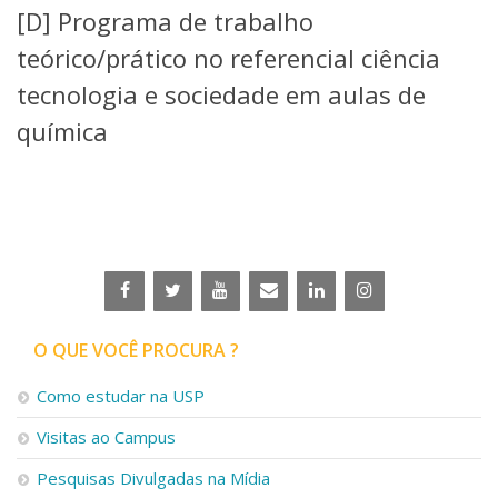
[D] Programa de trabalho
Telefones e Mapas
Pessoas
teórico/prático no referencial ciência
Ensino
tecnologia e sociedade em aulas de
Graduação
química
Pós-Graduação
Educação a distância
Cursos de Extensão
Pesquisa e Inovação
Linhas de Pesquisa
Centros, Núcleos e Projetos em Rede
Pós-doutorado
Iniciação Científica
Transferência de Tecnologia
O QUE VOCÊ PROCURA ?
Empresas Juniores
Extensão à Comunidade
Como estudar na USP
Projetos, Programas e Cursos
Visitas ao Campus
Artes, Cultura e Esportes
Museus e Espaços Interativos
Pesquisas Divulgadas na Mídia