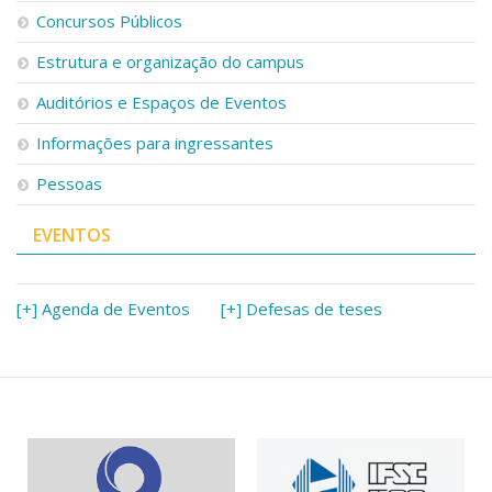
Serviços
Concursos Públicos
Bibliotecas
Estrutura e organização do campus
Apoio ao Estudante
Segurança, Trânsito e Prevenção
Auditórios e Espaços de Eventos
RH, Administrativo e Financeiro
Outros serviços
Informações para ingressantes
Comunicação
Pessoas
Assessorias e Mídias
Aplicativos e Sites
EVENTOS
Jornal da USP
Agenda de Eventos
Defesa de Teses
[+] Agenda de Eventos
[+] Defesas de teses