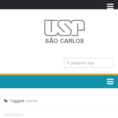
PORTAL USP
WEBMAIL
NEWSLETTER
VIDEOCAST
SISTEMAS USP
TRANSPARÊNCIA
OUVIDORIA
CONTATO
Sobre o Campus
ENGLISH
Tagged:
azeite
Escola, Institutos e Órgãos
Conselho Gestor e Dirigentes
Núcleos e Comissões
12/02/2025
História e Números