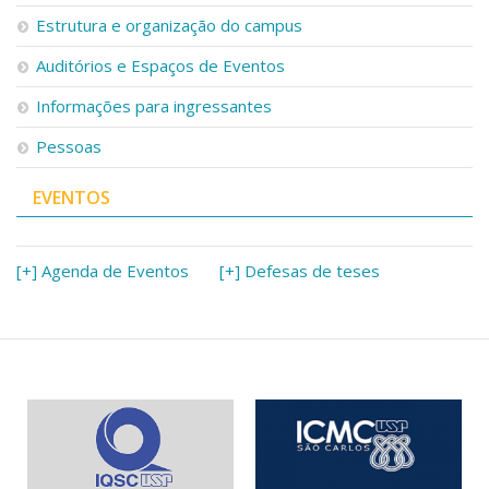
Serviços
Estrutura e organização do campus
Bibliotecas
Auditórios e Espaços de Eventos
Apoio ao Estudante
Segurança, Trânsito e Prevenção
Informações para ingressantes
RH, Administrativo e Financeiro
Outros serviços
Pessoas
Comunicação
EVENTOS
Assessorias e Mídias
Aplicativos e Sites
Jornal da USP
Agenda de Eventos
[+] Agenda de Eventos
[+] Defesas de teses
Defesa de Teses