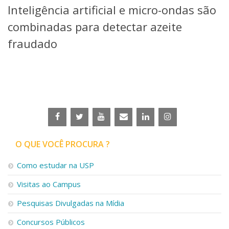
Inteligência artificial e micro-ondas são
Telefones e Mapas
Pessoas
combinadas para detectar azeite
Ensino
fraudado
Graduação
Pós-Graduação
Educação a distância
Cursos de Extensão
Pesquisa e Inovação
Linhas de Pesquisa
Centros, Núcleos e Projetos em Rede
Pós-doutorado
O QUE VOCÊ PROCURA ?
Iniciação Científica
Transferência de Tecnologia
Como estudar na USP
Empresas Juniores
Extensão à Comunidade
Visitas ao Campus
Projetos, Programas e Cursos
Pesquisas Divulgadas na Mídia
Artes, Cultura e Esportes
Museus e Espaços Interativos
Concursos Públicos