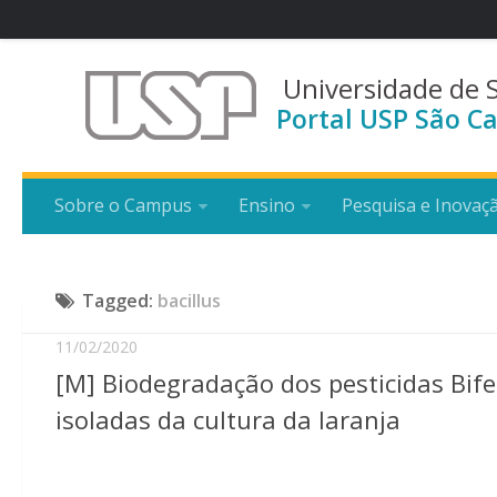
Universidade de 
Portal USP São Ca
Sobre o Campus
Ensino
Pesquisa e Inovaç
Tagged:
bacillus
11/02/2020
[M] Biodegradação dos pesticidas Bifen
isoladas da cultura da laranja