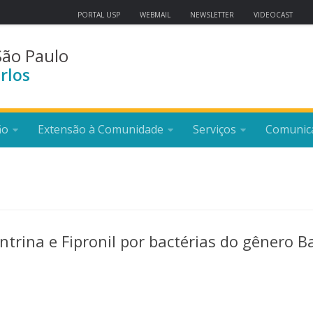
PORTAL USP
WEBMAIL
NEWSLETTER
VIDEOCAST
São Paulo
rlos
ão
Extensão à Comunidade
Serviços
Comunic
trina e Fipronil por bactérias do gênero Ba