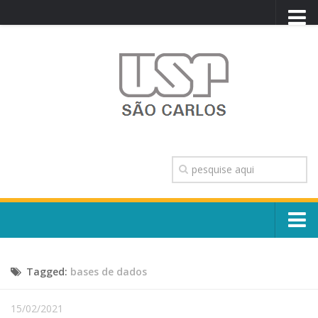
PORTAL USP
WEBMAIL
NEWSLETTER
VIDEOCAST
SISTEMAS USP
TRANSPARÊNCIA
OUVIDORIA
CONTATO
Sobre o Campus
ENGLISH
Tagged:
bases de dados
Escola, Institutos e Órgãos
Conselho Gestor e Dirigentes
Núcleos e Comissões
15/02/2021
História e Números