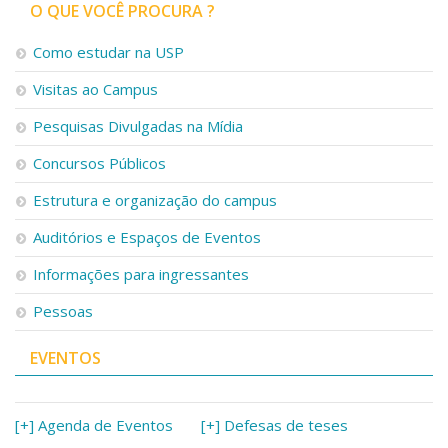
Serviços
O QUE VOCÊ PROCURA ?
Bibliotecas
Como estudar na USP
Apoio ao Estudante
Segurança, Trânsito e Prevenção
Visitas ao Campus
RH, Administrativo e Financeiro
Outros serviços
Pesquisas Divulgadas na Mídia
Comunicação
Concursos Públicos
Assessorias e Mídias
Estrutura e organização do campus
Aplicativos e Sites
Jornal da USP
Auditórios e Espaços de Eventos
Agenda de Eventos
Defesa de Teses
Informações para ingressantes
Pessoas
EVENTOS
[+] Agenda de Eventos
[+] Defesas de teses