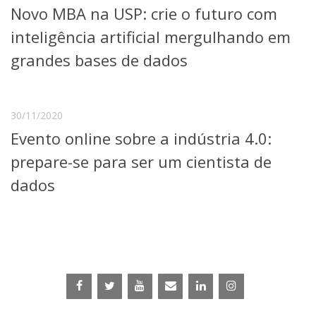
Novo MBA na USP: crie o futuro com
Telefones e Mapas
Pessoas
inteligência artificial mergulhando em
Ensino
grandes bases de dados
Graduação
Pós-Graduação
Educação a distância
Cursos de Extensão
30/11/2020
Evento online sobre a indústria 4.0:
Pesquisa e Inovação
Linhas de Pesquisa
prepare-se para ser um cientista de
Centros, Núcleos e Projetos em Rede
dados
Pós-doutorado
Iniciação Científica
Transferência de Tecnologia
Empresas Juniores
Extensão à Comunidade
Projetos, Programas e Cursos
Artes, Cultura e Esportes
Museus e Espaços Interativos