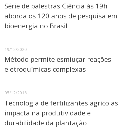
Série de palestras Ciência às 19h
Telefones e Mapas
Pessoas
aborda os 120 anos de pesquisa em
Ensino
bioenergia no Brasil
Graduação
Pós-Graduação
Educação a distância
Cursos de Extensão
19/12/2020
Método permite esmiuçar reações
Pesquisa e Inovação
Linhas de Pesquisa
eletroquímicas complexas
Centros, Núcleos e Projetos em Rede
Pós-doutorado
Iniciação Científica
Transferência de Tecnologia
05/12/2016
Empresas Juniores
Tecnologia de fertilizantes agrícolas
Extensão à Comunidade
impacta na produtividade e
Projetos, Programas e Cursos
durabilidade da plantação
Artes, Cultura e Esportes
Museus e Espaços Interativos