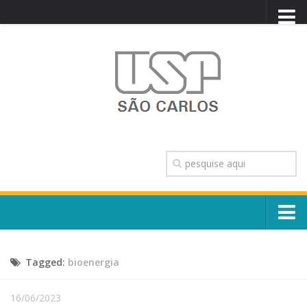
PORTAL USP
WEBMAIL
NEWSLETTER
VIDEOCAST
SISTEMAS USP
TRANSPARÊNCIA
OUVIDORIA
CONTATO
Sobre o Campus
ENGLISH
Tagged:
bioenergia
Escola, Institutos e Órgãos
Conselho Gestor e Dirigentes
Núcleos e Comissões
16/06/2023
História e Números