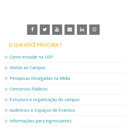
Serviços
Bibliotecas
Apoio ao Estudante
Segurança, Trânsito e Prevenção
RH, Administrativo e Financeiro
Outros serviços
Comunicação
O QUE VOCÊ PROCURA ?
Assessorias e Mídias
Como estudar na USP
Aplicativos e Sites
Jornal da USP
Visitas ao Campus
Agenda de Eventos
Defesa de Teses
Pesquisas Divulgadas na Mídia
Concursos Públicos
Estrutura e organização do campus
Auditórios e Espaços de Eventos
Informações para ingressantes