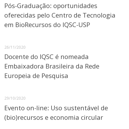
Pós-Graduação: oportunidades
Telefones e Mapas
Pessoas
oferecidas pelo Centro de Tecnologia
Ensino
em BioRecursos do IQSC-USP
Graduação
Pós-Graduação
Educação a distância
Cursos de Extensão
26/11/2020
Docente do IQSC é nomeada
Pesquisa e Inovação
Linhas de Pesquisa
Embaixadora Brasileira da Rede
Centros, Núcleos e Projetos em Rede
Europeia de Pesquisa
Pós-doutorado
Iniciação Científica
Transferência de Tecnologia
Empresas Juniores
29/10/2020
Extensão à Comunidade
Evento on-line: Uso sustentável de
Projetos, Programas e Cursos
(bio)recursos e economia circular
Artes, Cultura e Esportes
Museus e Espaços Interativos