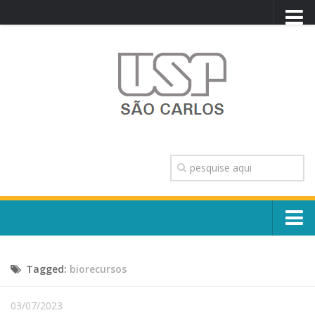
PORTAL USP
WEBMAIL
NEWSLETTER
VIDEOCAST
SISTEMAS USP
TRANSPARÊNCIA
OUVIDORIA
CONTATO
Sobre o Campus
ENGLISH
Tagged:
biorecursos
Escola, Institutos e Órgãos
Conselho Gestor e Dirigentes
Núcleos e Comissões
03/07/2023
História e Números