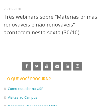
Serviços
29/10/2020
Bibliotecas
Apoio ao Estudante
Três webinars sobre “Matérias primas
Segurança, Trânsito e Prevenção
renováveis e não renováveis”
RH, Administrativo e Financeiro
Outros serviços
acontecem nesta sexta (30/10)
Comunicação
Assessorias e Mídias
Aplicativos e Sites
Jornal da USP
Agenda de Eventos
Defesa de Teses
O QUE VOCÊ PROCURA ?
Como estudar na USP
Visitas ao Campus
Pesquisas Divulgadas na Mídia