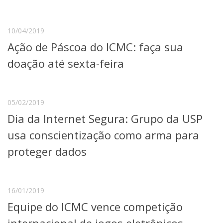
Serviços
Bibliotecas
Apoio ao Estudante
10/04/2019
Segurança, Trânsito e Prevenção
Ação de Páscoa do ICMC: faça sua
RH, Administrativo e Financeiro
doação até sexta-feira
Outros serviços
Comunicação
Assessorias e Mídias
Aplicativos e Sites
05/02/2019
Jornal da USP
Dia da Internet Segura: Grupo da USP
Agenda de Eventos
usa conscientização como arma para
Defesa de Teses
proteger dados
16/01/2019
Equipe do ICMC vence competição