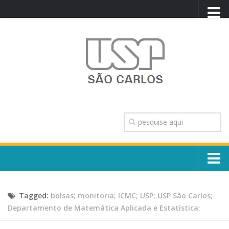
PORTAL USP
WEBMAIL
NEWSLETTER
VIDEOCAST
SISTEMAS USP
TRANSPARÊNCIA
OUVIDORIA
CONTATO
Sobre o Campus
ENGLISH
Tagged:
bolsas; monitoria; ICMC; USP; USP São Carlos;
Escola, Institutos e Órgãos
Conselho Gestor e Dirigentes
Departamento de Matemática Aplicada e Estatística;
Núcleos e Comissões
História e Números