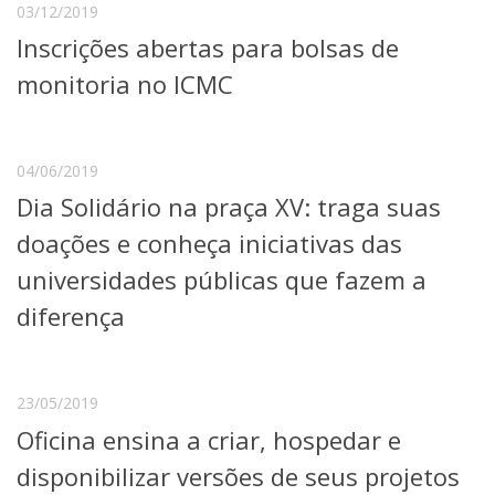
03/12/2019
Telefones e Mapas
Inscrições abertas para bolsas de
Pessoas
Ensino
monitoria no ICMC
Graduação
Pós-Graduação
Educação a distância
04/06/2019
Cursos de Extensão
Dia Solidário na praça XV: traga suas
Pesquisa e Inovação
doações e conheça iniciativas das
Linhas de Pesquisa
Centros, Núcleos e Projetos em Rede
universidades públicas que fazem a
Pós-doutorado
diferença
Iniciação Científica
Transferência de Tecnologia
Empresas Juniores
Extensão à Comunidade
23/05/2019
Projetos, Programas e Cursos
Oficina ensina a criar, hospedar e
Artes, Cultura e Esportes
disponibilizar versões de seus projetos
Museus e Espaços Interativos