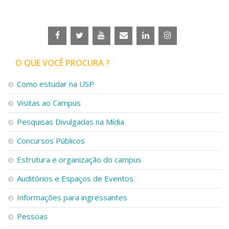
Serviços
Bibliotecas
Apoio ao Estudante
Segurança, Trânsito e Prevenção
RH, Administrativo e Financeiro
O QUE VOCÊ PROCURA ?
Outros serviços
Comunicação
Como estudar na USP
Assessorias e Mídias
Visitas ao Campus
Aplicativos e Sites
Jornal da USP
Pesquisas Divulgadas na Mídia
Agenda de Eventos
Defesa de Teses
Concursos Públicos
Estrutura e organização do campus
Auditórios e Espaços de Eventos
Informações para ingressantes
Pessoas