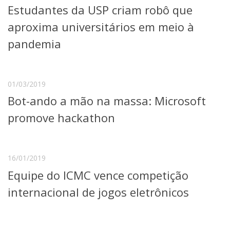
Estudantes da USP criam robô que
Telefones e Mapas
Pessoas
aproxima universitários em meio à
Ensino
pandemia
Graduação
Pós-Graduação
Educação a distância
Cursos de Extensão
01/03/2019
Bot-ando a mão na massa: Microsoft
Pesquisa e Inovação
Linhas de Pesquisa
promove hackathon
Centros, Núcleos e Projetos em Rede
Pós-doutorado
Iniciação Científica
Transferência de Tecnologia
16/01/2019
Empresas Juniores
Equipe do ICMC vence competição
Extensão à Comunidade
internacional de jogos eletrônicos
Projetos, Programas e Cursos
Artes, Cultura e Esportes
Museus e Espaços Interativos