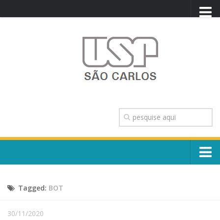
PORTAL USP
WEBMAIL
NEWSLETTER
VIDEOCAST
SISTEMAS USP
TRANSPARÊNCIA
OUVIDORIA
CONTATO
Sobre o Campus
ENGLISH
Tagged:
BOT
Escola, Institutos e Órgãos
Conselho Gestor e Dirigentes
Núcleos e Comissões
30/11/2020
História e Números