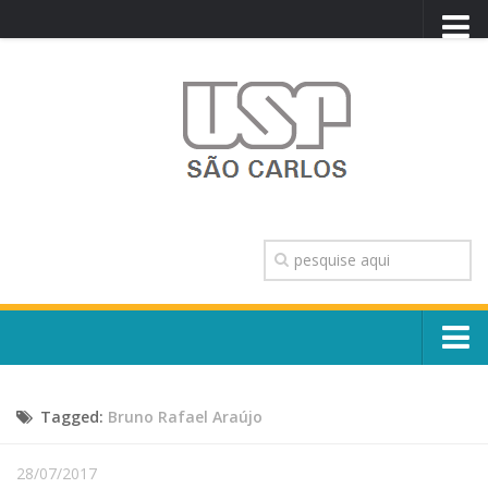
PORTAL USP
WEBMAIL
NEWSLETTER
VIDEOCAST
SISTEMAS USP
TRANSPARÊNCIA
OUVIDORIA
CONTATO
Sobre o Campus
ENGLISH
Tagged:
Bruno Rafael Araújo
Escola, Institutos e Órgãos
Conselho Gestor e Dirigentes
Núcleos e Comissões
28/07/2017
História e Números