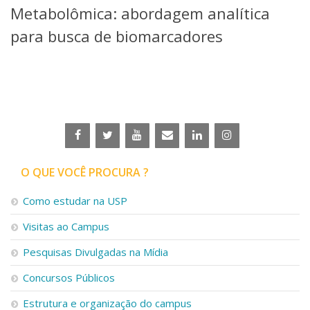
Metabolômica: abordagem analítica
Telefones e Mapas
Pessoas
para busca de biomarcadores
Ensino
Graduação
Pós-Graduação
Educação a distância
Cursos de Extensão
Pesquisa e Inovação
Linhas de Pesquisa
Centros, Núcleos e Projetos em Rede
O QUE VOCÊ PROCURA ?
Pós-doutorado
Iniciação Científica
Como estudar na USP
Transferência de Tecnologia
Visitas ao Campus
Empresas Juniores
Extensão à Comunidade
Pesquisas Divulgadas na Mídia
Projetos, Programas e Cursos
Concursos Públicos
Artes, Cultura e Esportes
Museus e Espaços Interativos
Estrutura e organização do campus