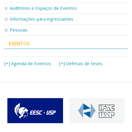
Serviços
Auditórios e Espaços de Eventos
Bibliotecas
Apoio ao Estudante
Informações para ingressantes
Segurança, Trânsito e Prevenção
Pessoas
RH, Administrativo e Financeiro
Outros serviços
EVENTOS
Comunicação
Assessorias e Mídias
Aplicativos e Sites
[+] Agenda de Eventos
[+] Defesas de teses
Jornal da USP
Agenda de Eventos
Defesa de Teses