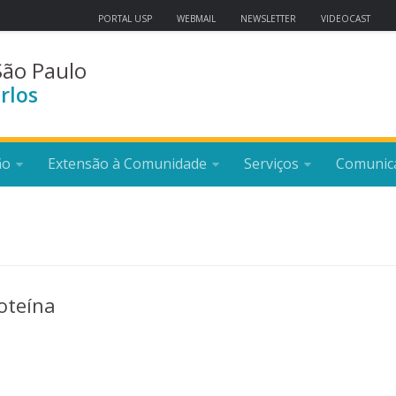
PORTAL USP
WEBMAIL
NEWSLETTER
VIDEOCAST
São Paulo
rlos
ão
Extensão à Comunidade
Serviços
Comunic
oteína