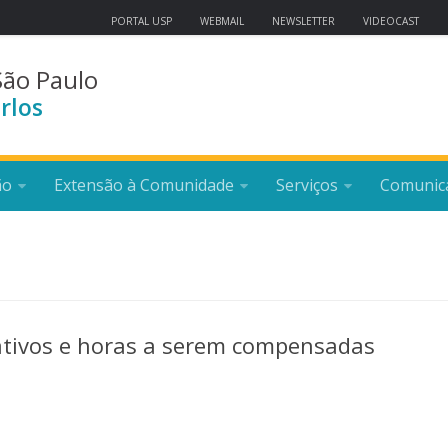
PORTAL USP
WEBMAIL
NEWSLETTER
VIDEOCAST
São Paulo
rlos
ão
Extensão à Comunidade
Serviços
Comunic
tativos e horas a serem compensadas