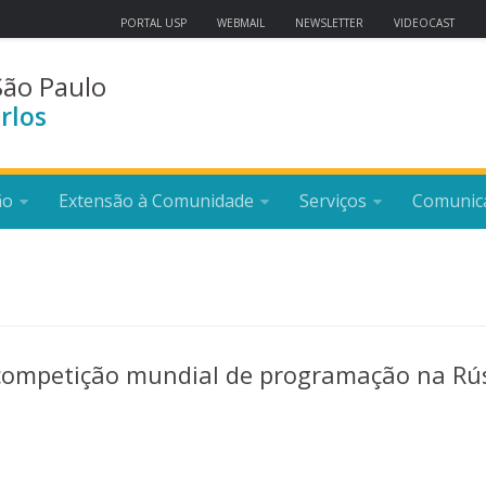
PORTAL USP
WEBMAIL
NEWSLETTER
VIDEOCAST
São Paulo
rlos
ão
Extensão à Comunidade
Serviços
Comunic
competição mundial de programação na Rú