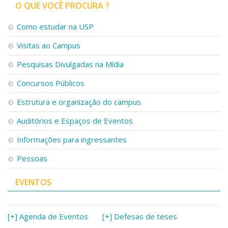
Serviços
O QUE VOCÊ PROCURA ?
Bibliotecas
Como estudar na USP
Apoio ao Estudante
Segurança, Trânsito e Prevenção
Visitas ao Campus
RH, Administrativo e Financeiro
Outros serviços
Pesquisas Divulgadas na Mídia
Comunicação
Concursos Públicos
Assessorias e Mídias
Estrutura e organização do campus
Aplicativos e Sites
Jornal da USP
Auditórios e Espaços de Eventos
Agenda de Eventos
Defesa de Teses
Informações para ingressantes
Pessoas
EVENTOS
[+] Agenda de Eventos
[+] Defesas de teses