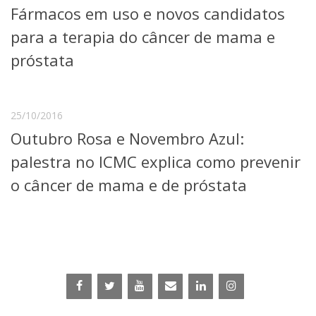
Fármacos em uso e novos candidatos
Telefones e Mapas
Pessoas
para a terapia do câncer de mama e
Ensino
próstata
Graduação
Pós-Graduação
Educação a distância
Cursos de Extensão
25/10/2016
Outubro Rosa e Novembro Azul:
Pesquisa e Inovação
Linhas de Pesquisa
palestra no ICMC explica como prevenir
Centros, Núcleos e Projetos em Rede
o câncer de mama e de próstata
Pós-doutorado
Iniciação Científica
Transferência de Tecnologia
Empresas Juniores
Extensão à Comunidade
Projetos, Programas e Cursos
Artes, Cultura e Esportes
Museus e Espaços Interativos