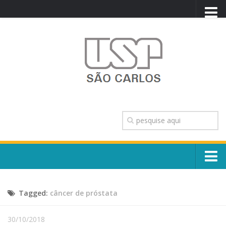
PORTAL USP
WEBMAIL
NEWSLETTER
VIDEOCAST
SISTEMAS USP
TRANSPARÊNCIA
OUVIDORIA
CONTATO
Sobre o Campus
ENGLISH
Tagged:
câncer de próstata
Escola, Institutos e Órgãos
Conselho Gestor e Dirigentes
Núcleos e Comissões
30/10/2018
História e Números