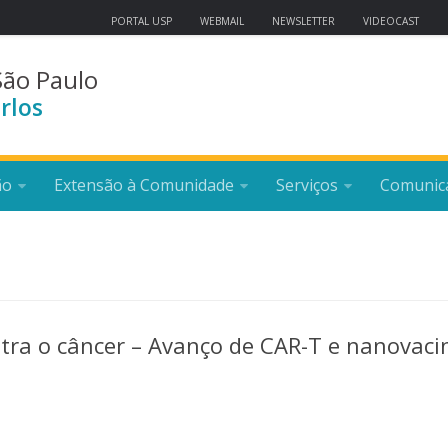
PORTAL USP
WEBMAIL
NEWSLETTER
VIDEOCAST
São Paulo
rlos
ão
Extensão à Comunidade
Serviços
Comunic
tra o câncer – Avanço de CAR-T e nanovaci