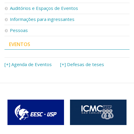
Serviços
Auditórios e Espaços de Eventos
Bibliotecas
Apoio ao Estudante
Informações para ingressantes
Segurança, Trânsito e Prevenção
Pessoas
RH, Administrativo e Financeiro
Outros serviços
EVENTOS
Comunicação
Assessorias e Mídias
Aplicativos e Sites
[+] Agenda de Eventos
[+] Defesas de teses
Jornal da USP
Agenda de Eventos
Defesa de Teses