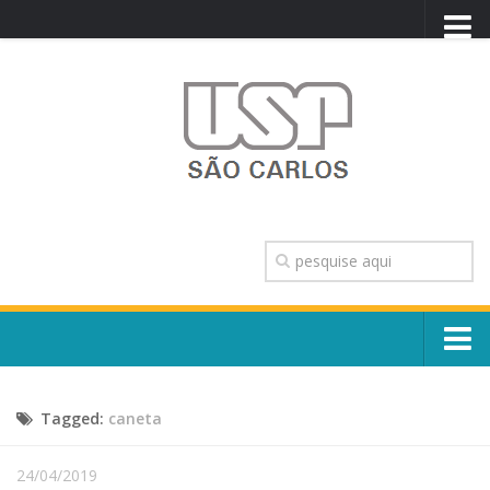
PORTAL USP
WEBMAIL
NEWSLETTER
VIDEOCAST
SISTEMAS USP
TRANSPARÊNCIA
OUVIDORIA
CONTATO
Sobre o Campus
ENGLISH
Tagged:
caneta
Escola, Institutos e Órgãos
Conselho Gestor e Dirigentes
Núcleos e Comissões
24/04/2019
História e Números