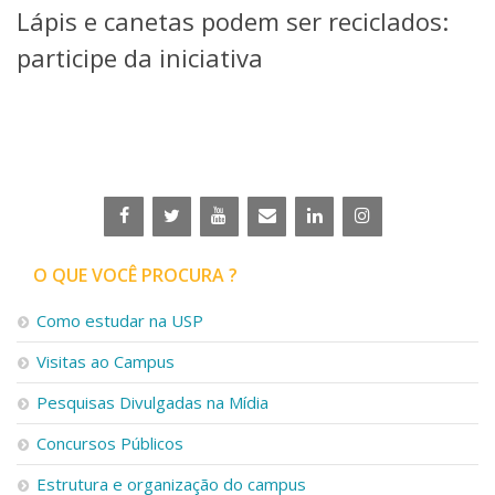
Lápis e canetas podem ser reciclados:
Telefones e Mapas
Pessoas
participe da iniciativa
Ensino
Graduação
Pós-Graduação
Educação a distância
Cursos de Extensão
Pesquisa e Inovação
Linhas de Pesquisa
Centros, Núcleos e Projetos em Rede
O QUE VOCÊ PROCURA ?
Pós-doutorado
Iniciação Científica
Como estudar na USP
Transferência de Tecnologia
Visitas ao Campus
Empresas Juniores
Extensão à Comunidade
Pesquisas Divulgadas na Mídia
Projetos, Programas e Cursos
Concursos Públicos
Artes, Cultura e Esportes
Museus e Espaços Interativos
Estrutura e organização do campus