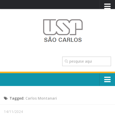
PORTAL USP
WEBMAIL
NEWSLETTER
VIDEOCAST
SISTEMAS USP
TRANSPARÊNCIA
OUVIDORIA
CONTATO
Sobre o Campus
ENGLISH
Tagged:
Carlos Montanari
Escola, Institutos e Órgãos
Conselho Gestor e Dirigentes
Núcleos e Comissões
14/11/2024
História e Números