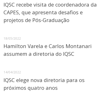
IQSC recebe visita de coordenadora da
Telefones e Mapas
Pessoas
CAPES, que apresenta desafios e
Ensino
projetos de Pós-Graduação
Graduação
Pós-Graduação
Educação a distância
Cursos de Extensão
18/05/2022
Hamilton Varela e Carlos Montanari
Pesquisa e Inovação
Linhas de Pesquisa
assumem a diretoria do IQSC
Centros, Núcleos e Projetos em Rede
Pós-doutorado
Iniciação Científica
Transferência de Tecnologia
14/04/2022
Empresas Juniores
IQSC elege nova diretoria para os
Extensão à Comunidade
próximos quatro anos
Projetos, Programas e Cursos
Artes, Cultura e Esportes
Museus e Espaços Interativos