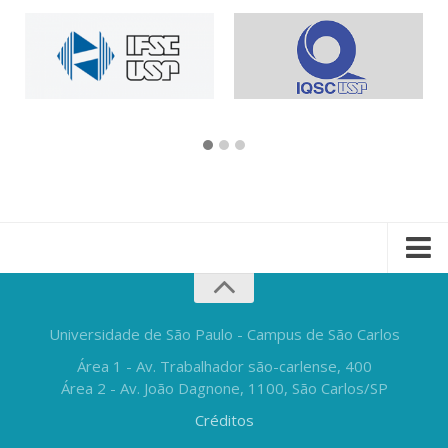
Universidade de São Paulo - Campus de São Carlos
Área 1 - Av. Trabalhador são-carlense, 400
Área 2 - Av. João Dagnone, 1100, São Carlos/SP
Créditos