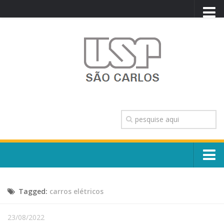
PORTAL USP
WEBMAIL
NEWSLETTER
VIDEOCAST
SISTEMAS USP
TRANSPARÊNCIA
OUVIDORIA
CONTATO
Sobre o Campus
ENGLISH
Tagged:
carros elétricos
Escola, Institutos e Órgãos
Conselho Gestor e Dirigentes
Núcleos e Comissões
23/08/2022
História e Números