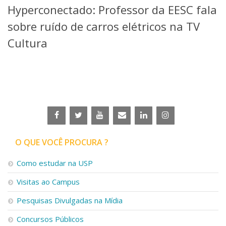
Hyperconectado: Professor da EESC fala
Telefones e Mapas
Pessoas
sobre ruído de carros elétricos na TV
Ensino
Cultura
Graduação
Pós-Graduação
Educação a distância
Cursos de Extensão
Pesquisa e Inovação
Linhas de Pesquisa
Centros, Núcleos e Projetos em Rede
Pós-doutorado
O QUE VOCÊ PROCURA ?
Iniciação Científica
Transferência de Tecnologia
Como estudar na USP
Empresas Juniores
Extensão à Comunidade
Visitas ao Campus
Projetos, Programas e Cursos
Pesquisas Divulgadas na Mídia
Artes, Cultura e Esportes
Museus e Espaços Interativos
Concursos Públicos