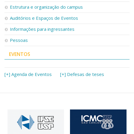
Serviços
Estrutura e organização do campus
Bibliotecas
Auditórios e Espaços de Eventos
Apoio ao Estudante
Segurança, Trânsito e Prevenção
Informações para ingressantes
RH, Administrativo e Financeiro
Outros serviços
Pessoas
Comunicação
EVENTOS
Assessorias e Mídias
Aplicativos e Sites
Jornal da USP
Agenda de Eventos
[+] Agenda de Eventos
[+] Defesas de teses
Defesa de Teses