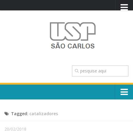
PORTAL USP
WEBMAIL
NEWSLETTER
VIDEOCAST
SISTEMAS USP
TRANSPARÊNCIA
OUVIDORIA
CONTATO
Sobre o Campus
ENGLISH
Tagged:
catalizadores
Escola, Institutos e Órgãos
Conselho Gestor e Dirigentes
Núcleos e Comissões
20/02/2018
História e Números