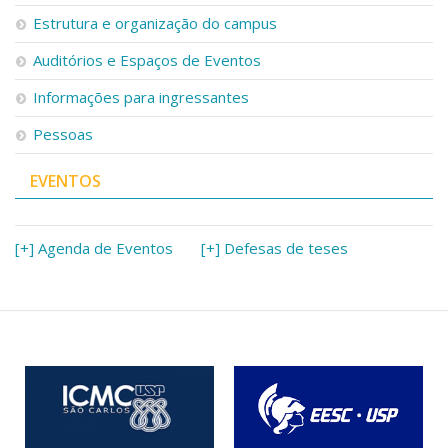
Serviços
Estrutura e organização do campus
Bibliotecas
Auditórios e Espaços de Eventos
Apoio ao Estudante
Segurança, Trânsito e Prevenção
Informações para ingressantes
RH, Administrativo e Financeiro
Outros serviços
Pessoas
Comunicação
EVENTOS
Assessorias e Mídias
Aplicativos e Sites
Jornal da USP
Agenda de Eventos
[+] Agenda de Eventos
[+] Defesas de teses
Defesa de Teses