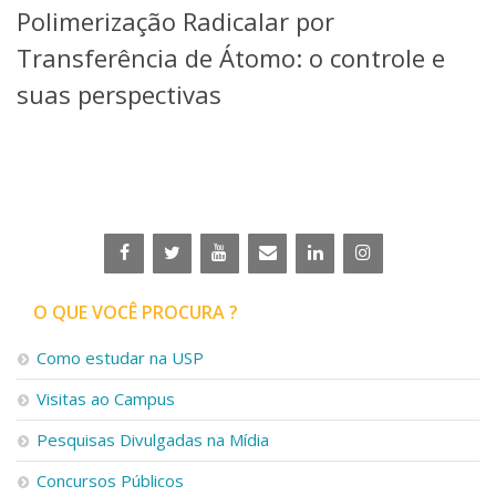
Polimerização Radicalar por
Telefones e Mapas
Pessoas
Transferência de Átomo: o controle e
Ensino
suas perspectivas
Graduação
Pós-Graduação
Educação a distância
Cursos de Extensão
Pesquisa e Inovação
Linhas de Pesquisa
Centros, Núcleos e Projetos em Rede
Pós-doutorado
O QUE VOCÊ PROCURA ?
Iniciação Científica
Transferência de Tecnologia
Como estudar na USP
Empresas Juniores
Extensão à Comunidade
Visitas ao Campus
Projetos, Programas e Cursos
Pesquisas Divulgadas na Mídia
Artes, Cultura e Esportes
Museus e Espaços Interativos
Concursos Públicos