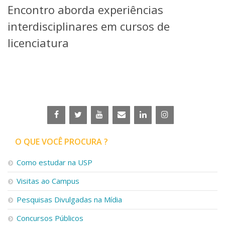
Encontro aborda experiências
Telefones e Mapas
Pessoas
interdisciplinares em cursos de
Ensino
licenciatura
Graduação
Pós-Graduação
Educação a distância
Cursos de Extensão
Pesquisa e Inovação
Linhas de Pesquisa
Centros, Núcleos e Projetos em Rede
Pós-doutorado
O QUE VOCÊ PROCURA ?
Iniciação Científica
Transferência de Tecnologia
Como estudar na USP
Empresas Juniores
Extensão à Comunidade
Visitas ao Campus
Projetos, Programas e Cursos
Pesquisas Divulgadas na Mídia
Artes, Cultura e Esportes
Museus e Espaços Interativos
Concursos Públicos