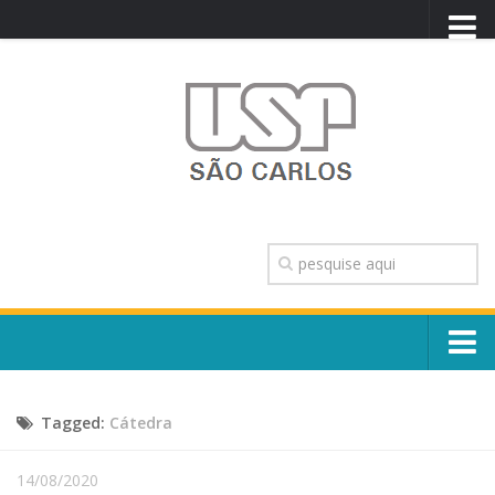
PORTAL USP
WEBMAIL
NEWSLETTER
VIDEOCAST
SISTEMAS USP
TRANSPARÊNCIA
OUVIDORIA
CONTATO
Sobre o Campus
ENGLISH
Tagged:
Cátedra
Escola, Institutos e Órgãos
Conselho Gestor e Dirigentes
Núcleos e Comissões
14/08/2020
História e Números