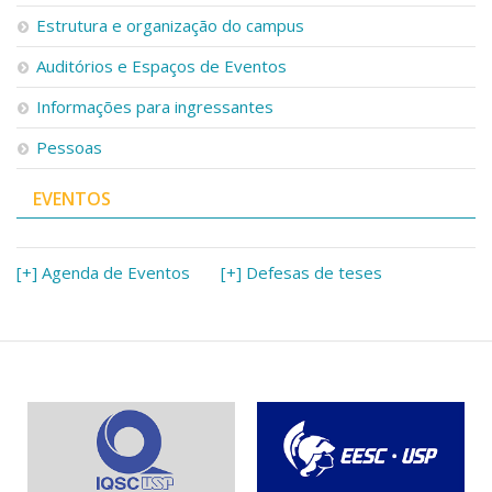
Serviços
Estrutura e organização do campus
Bibliotecas
Auditórios e Espaços de Eventos
Apoio ao Estudante
Segurança, Trânsito e Prevenção
Informações para ingressantes
RH, Administrativo e Financeiro
Outros serviços
Pessoas
Comunicação
EVENTOS
Assessorias e Mídias
Aplicativos e Sites
Jornal da USP
Agenda de Eventos
[+] Agenda de Eventos
[+] Defesas de teses
Defesa de Teses