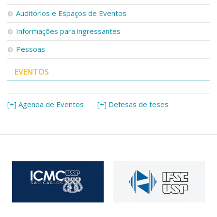
Serviços
Auditórios e Espaços de Eventos
Bibliotecas
Apoio ao Estudante
Informações para ingressantes
Segurança, Trânsito e Prevenção
Pessoas
RH, Administrativo e Financeiro
Outros serviços
EVENTOS
Comunicação
Assessorias e Mídias
Aplicativos e Sites
[+] Agenda de Eventos
[+] Defesas de teses
Jornal da USP
Agenda de Eventos
Defesa de Teses