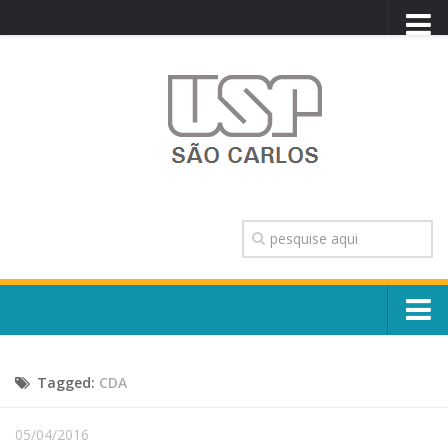
PORTAL USP
WEBMAIL
NEWSLETTER
VIDEOCAST
SISTEMAS USP
TRANSPARÊNCIA
OUVIDORIA
CONTATO
Sobre o Campus
ENGLISH
Tagged:
CDA
Escola, Institutos e Órgãos
Conselho Gestor e Dirigentes
Núcleos e Comissões
05/04/2016
História e Números