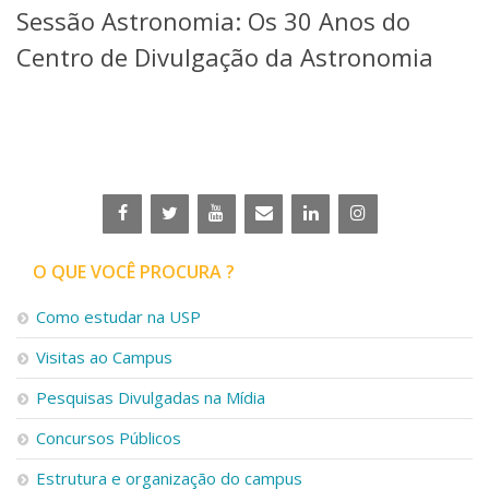
Sessão Astronomia: Os 30 Anos do
Telefones e Mapas
Pessoas
Centro de Divulgação da Astronomia
Ensino
Graduação
Pós-Graduação
Educação a distância
Cursos de Extensão
Pesquisa e Inovação
Linhas de Pesquisa
Centros, Núcleos e Projetos em Rede
O QUE VOCÊ PROCURA ?
Pós-doutorado
Iniciação Científica
Como estudar na USP
Transferência de Tecnologia
Visitas ao Campus
Empresas Juniores
Extensão à Comunidade
Pesquisas Divulgadas na Mídia
Projetos, Programas e Cursos
Concursos Públicos
Artes, Cultura e Esportes
Museus e Espaços Interativos
Estrutura e organização do campus