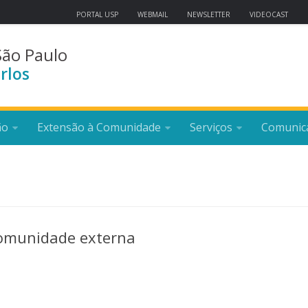
PORTAL USP
WEBMAIL
NEWSLETTER
VIDEOCAST
São Paulo
rlos
ão
Extensão à Comunidade
Serviços
Comunic
 comunidade externa