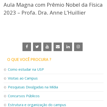
Aula Magna com Prêmio Nobel da Física
Telefones e Mapas
Pessoas
2023 – Profa. Dra. Anne L’Huillier
Ensino
Graduação
Pós-Graduação
Educação a distância
Cursos de Extensão
Pesquisa e Inovação
Linhas de Pesquisa
Centros, Núcleos e Projetos em Rede
O QUE VOCÊ PROCURA ?
Pós-doutorado
Iniciação Científica
Como estudar na USP
Transferência de Tecnologia
Visitas ao Campus
Empresas Juniores
Extensão à Comunidade
Pesquisas Divulgadas na Mídia
Projetos, Programas e Cursos
Concursos Públicos
Artes, Cultura e Esportes
Museus e Espaços Interativos
Estrutura e organização do campus