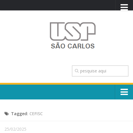
PORTAL USP
WEBMAIL
NEWSLETTER
VIDEOCAST
SISTEMAS USP
TRANSPARÊNCIA
OUVIDORIA
CONTATO
Sobre o Campus
ENGLISH
Tagged:
CEFISC
Escola, Institutos e Órgãos
Conselho Gestor e Dirigentes
Núcleos e Comissões
25/02/2025
História e Números