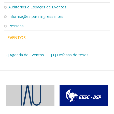
Serviços
Auditórios e Espaços de Eventos
Bibliotecas
Apoio ao Estudante
Informações para ingressantes
Segurança, Trânsito e Prevenção
Pessoas
RH, Administrativo e Financeiro
Outros serviços
EVENTOS
Comunicação
Assessorias e Mídias
Aplicativos e Sites
[+] Agenda de Eventos
[+] Defesas de teses
Jornal da USP
Agenda de Eventos
Defesa de Teses