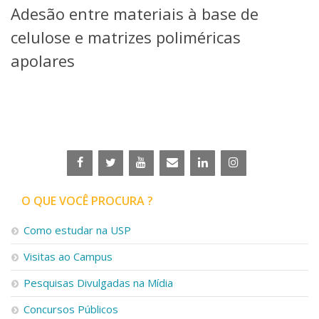
Adesão entre materiais à base de
Telefones e Mapas
Pessoas
celulose e matrizes poliméricas
Ensino
apolares
Graduação
Pós-Graduação
Educação a distância
Cursos de Extensão
Pesquisa e Inovação
Linhas de Pesquisa
Centros, Núcleos e Projetos em Rede
Pós-doutorado
O QUE VOCÊ PROCURA ?
Iniciação Científica
Transferência de Tecnologia
Como estudar na USP
Empresas Juniores
Extensão à Comunidade
Visitas ao Campus
Projetos, Programas e Cursos
Pesquisas Divulgadas na Mídia
Artes, Cultura e Esportes
Museus e Espaços Interativos
Concursos Públicos