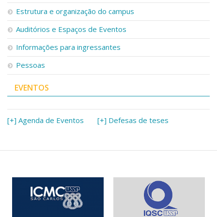
Serviços
Estrutura e organização do campus
Bibliotecas
Auditórios e Espaços de Eventos
Apoio ao Estudante
Segurança, Trânsito e Prevenção
Informações para ingressantes
RH, Administrativo e Financeiro
Outros serviços
Pessoas
Comunicação
EVENTOS
Assessorias e Mídias
Aplicativos e Sites
Jornal da USP
Agenda de Eventos
[+] Agenda de Eventos
[+] Defesas de teses
Defesa de Teses