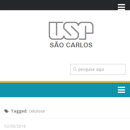
PORTAL USP
WEBMAIL
NEWSLETTER
VIDEOCAST
SISTEMAS USP
TRANSPARÊNCIA
OUVIDORIA
CONTATO
Sobre o Campus
ENGLISH
Tagged:
celulose
Escola, Institutos e Órgãos
Conselho Gestor e Dirigentes
Núcleos e Comissões
02/08/2018
História e Números