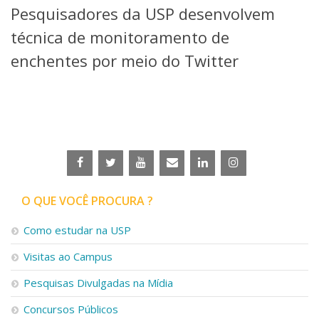
Pesquisadores da USP desenvolvem
Telefones e Mapas
Pessoas
técnica de monitoramento de
Ensino
enchentes por meio do Twitter
Graduação
Pós-Graduação
Educação a distância
Cursos de Extensão
Pesquisa e Inovação
Linhas de Pesquisa
Centros, Núcleos e Projetos em Rede
Pós-doutorado
O QUE VOCÊ PROCURA ?
Iniciação Científica
Transferência de Tecnologia
Como estudar na USP
Empresas Juniores
Extensão à Comunidade
Visitas ao Campus
Projetos, Programas e Cursos
Pesquisas Divulgadas na Mídia
Artes, Cultura e Esportes
Museus e Espaços Interativos
Concursos Públicos