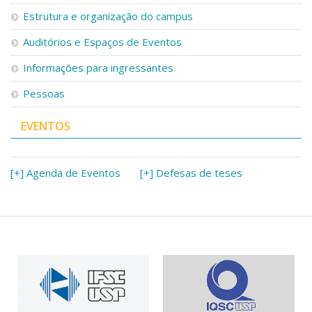
Serviços
Estrutura e organização do campus
Bibliotecas
Auditórios e Espaços de Eventos
Apoio ao Estudante
Segurança, Trânsito e Prevenção
Informações para ingressantes
RH, Administrativo e Financeiro
Outros serviços
Pessoas
Comunicação
EVENTOS
Assessorias e Mídias
Aplicativos e Sites
Jornal da USP
Agenda de Eventos
[+] Agenda de Eventos
[+] Defesas de teses
Defesa de Teses