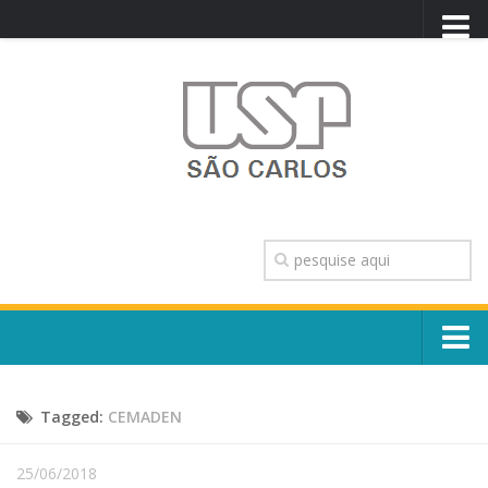
PORTAL USP
WEBMAIL
NEWSLETTER
VIDEOCAST
SISTEMAS USP
TRANSPARÊNCIA
OUVIDORIA
CONTATO
Sobre o Campus
ENGLISH
Tagged:
CEMADEN
Escola, Institutos e Órgãos
Conselho Gestor e Dirigentes
Núcleos e Comissões
25/06/2018
História e Números