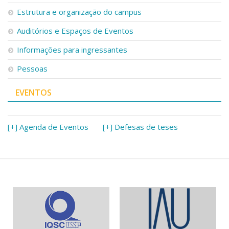
Serviços
Estrutura e organização do campus
Bibliotecas
Auditórios e Espaços de Eventos
Apoio ao Estudante
Segurança, Trânsito e Prevenção
Informações para ingressantes
RH, Administrativo e Financeiro
Outros serviços
Pessoas
Comunicação
EVENTOS
Assessorias e Mídias
Aplicativos e Sites
Jornal da USP
Agenda de Eventos
[+] Agenda de Eventos
[+] Defesas de teses
Defesa de Teses