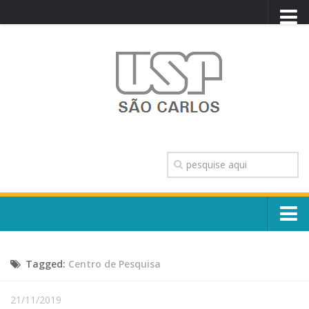
PORTAL USP
WEBMAIL
NEWSLETTER
VIDEOCAST
SISTEMAS USP
TRANSPARÊNCIA
OUVIDORIA
CONTATO
Sobre o Campus
ENGLISH
Tagged:
Centro de Pesquisa
Escola, Institutos e Órgãos
Conselho Gestor e Dirigentes
Núcleos e Comissões
21/11/2019
História e Números